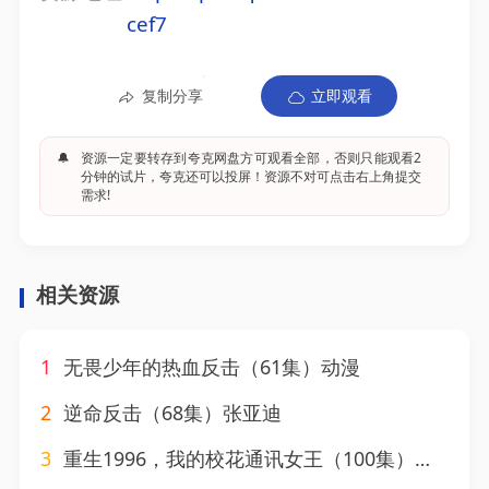
cef7
复制分享
立即观看
🔔
资源一定要转存到夸克网盘方可观看全部，否则只能观看2
分钟的试片，夸克还可以投屏！资源不对可点击右上角提交
需求!
相关资源
1
无畏少年的热血反击（61集）动漫
2
逆命反击（68集）张亚迪
3
重生1996，我的校花通讯女王（100集）庞立彪＆崔晓曼&张婉琳&王希如