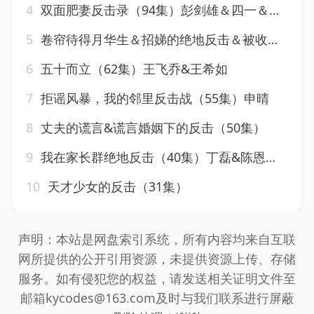
4
双面肥妻反击录（94集）彭剑雄＆四一＆吴紫若
5
卷帘待得月华生＆招娣的绝地反击＆被收养后穷爹妈找上门（70集）焦睿＆王羽菲＆高笑笑
6
五十而立（62集）王飞乔&王希如
7
拒谣风暴，我的邻里反击战（55集）申晴
8
丈夫的谎言&谎言婚姻下的反击（50集）
9
我在家长群绝地反击（40集）丁磊&陈恩睫&梁梦瑶&于小宙
10
天才少女的反击（31集）
声明：本站是网盘索引系统，所有内容均来自互联
网所提供的公开引用资源，未提供资源上传、存储
服务。如有侵犯您的权益，请发送相关证明文件至
邮箱kycodes@163.com及时与我们联系进行屏蔽