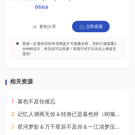
66ea
复制分享
立即观看
🔔
资源一定要转存到夸克网盘方可观看全部，否则只能观看2
分钟的试片，夸克还可以投屏！资源不对可点击右上角提交
需求!
相关资源
1
暮色不及你难忘
2
记忆人潮再无你＆转身已是暮色烬（80集）宣以豪＆程琳淼
3
星河梦影＆万千星辰不及你＆一江清梦压星河（68集）千喆