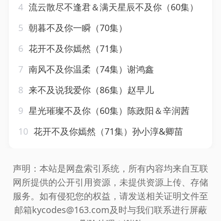
4
流云散尽不逢君＆满天星辰不及你（60集）
5
朝暮不及你一瞬（70集）
6
花开不及你嫣然（71集）
7
南风不及你温柔（74集）谢鸿鑫
8
来不及说我爱你（86集）赵早儿
9
星光璀璨不及你（60集）陈政阳＆辛润茜
10
花开不及你嫣然（71集）孙小淳&卿苗
声明：本站是网盘索引系统，所有内容均来自互联
网所提供的公开引用资源，未提供资源上传、存储
服务。如有侵犯您的权益，请发送相关证明文件至
邮箱kycodes@163.com及时与我们联系进行屏蔽