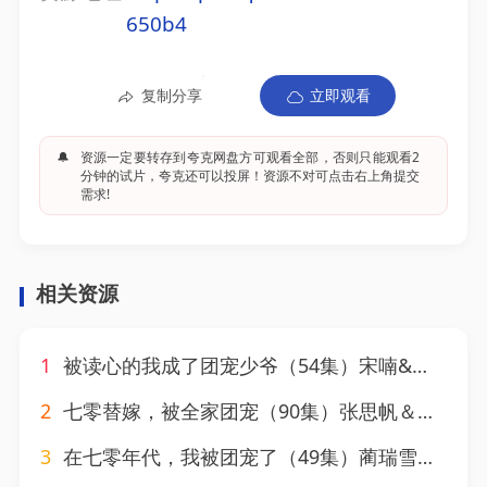
650b4
复制分享
立即观看
🔔
资源一定要转存到夸克网盘方可观看全部，否则只能观看2
分钟的试片，夸克还可以投屏！资源不对可点击右上角提交
需求!
相关资源
1
被读心的我成了团宠少爷（54集）宋喃&陈舒琪&王子青&粥粥
2
七零替嫁，被全家团宠（90集）张思帆＆翟成露
3
在七零年代，我被团宠了（49集）蔺瑞雪&文渊