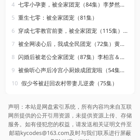
4
七零小孕妻，被全家团宠（84集）李梦然＆象韵洁
5
重生七零：被全家团宠（81集）
6
穿成七零教官前妻，被全家团宠（115集）张宇轩＆曲笑孝
7
被全网读心后，我成全民团宠（72集）黄宥天＆王小亿
8
闪婚后被老公全家团宠（87集）李柏言＆刘蓝鸽
9
被偷听心声后冷宫小厨娘成团宠啦（54集）黄帅帅＆柴慧欣
10
假少爷被赶回农村带妻儿逆袭（75集）
声明：本站是网盘索引系统，所有内容均来自互联
网所提供的公开引用资源，未提供资源上传、存储
服务。如有侵犯您的权益，请发送相关证明文件至
邮箱kycodes@163.com及时与我们联系进行屏蔽